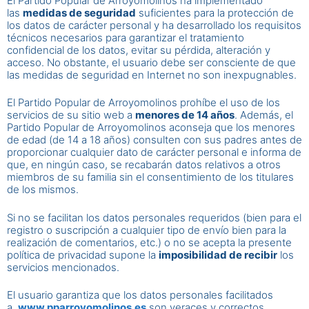
El Partido Popular de Arroyomolinos ha implementado
las
medidas de seguridad
suficientes para la protección de
los datos de carácter personal y ha desarrollado los requisitos
técnicos necesarios para garantizar el tratamiento
confidencial de los datos, evitar su pérdida, alteración y
acceso. No obstante, el usuario debe ser consciente de que
las medidas de seguridad en Internet no son inexpugnables.
El Partido Popular de Arroyomolinos prohíbe el uso de los
servicios de su sitio web a
menores de 14 años
. Además, el
Partido Popular de Arroyomolinos aconseja que los menores
de edad (de 14 a 18 años) consulten con sus padres antes de
proporcionar cualquier dato de carácter personal e informa de
que, en ningún caso, se recabarán datos relativos a otros
miembros de su familia sin el consentimiento de los titulares
de los mismos.
Si no se facilitan los datos personales requeridos (bien para el
registro o suscripción a cualquier tipo de envío bien para la
realización de comentarios, etc.) o no se acepta la presente
política de privacidad supone la
imposibilidad de recibir
los
servicios mencionados.
El usuario garantiza que los datos personales facilitados
a
www.pparroyomolinos.es
son veraces y correctos,