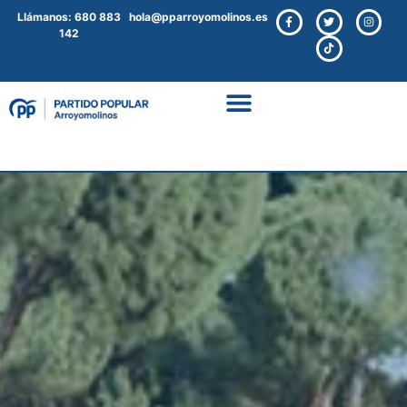
Llámanos: 680 883
hola@pparroyomolinos.es
142